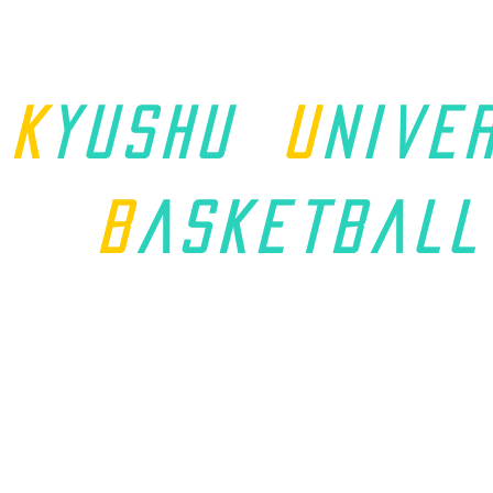
K
yushu
u
nive
B
asket
ball
ホーム
九州学連について