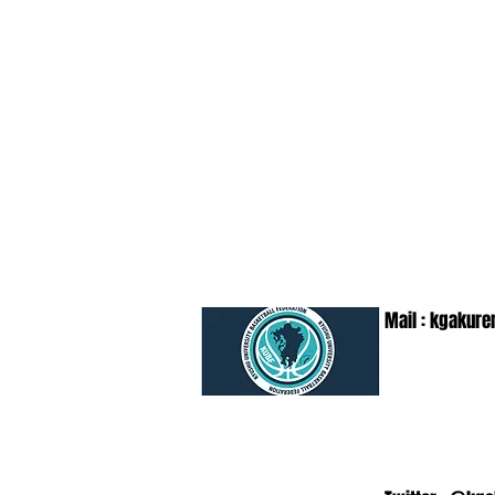
Mail :
kgakure