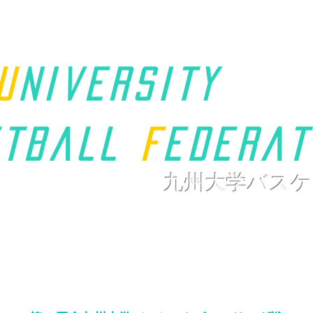
u
niversity
t
ball
F
ederat
九州大学バスケ
ホーム
九州学連について
新着情報
大会ページ
リンク