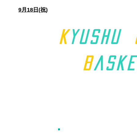
日)
9月18日(祝)
K
yushu
B
aske