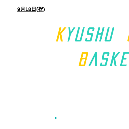
日)
9月18日(祝)
K
yushu
B
aske