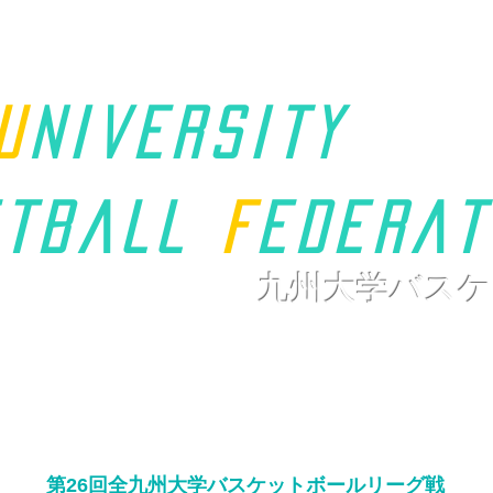
u
niversity
t
ball
F
ederat
九州大学バスケ
ホーム
九州学連について
新着情報
大会ページ
リンク
第26回全九州大学バスケットボール
リーグ戦