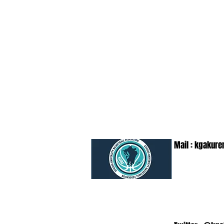
Mail :
kgakure