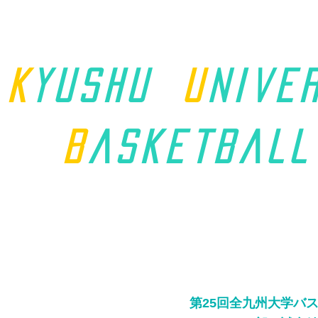
K
yushu
u
nive
B
asket
ball
ホーム
九州学連について
第25回全九州大学バ