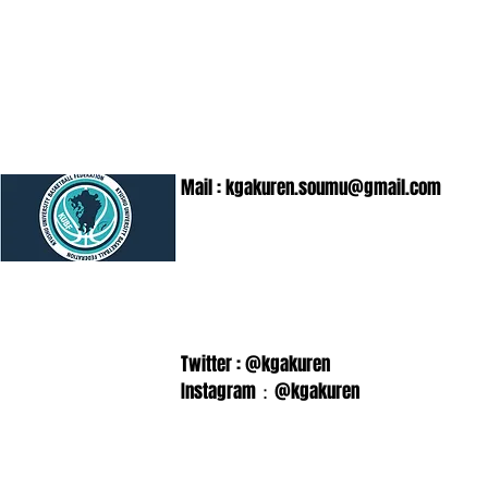
Mail :
kgakuren.soumu@gmail.com
Twitter : @kgakuren
Instagram：@kgakuren