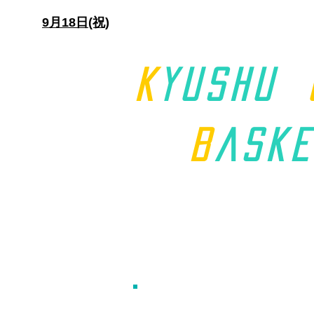
日)
9月18日(祝)
K
yushu
B
aske