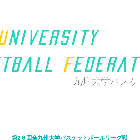
u
niversity
t
ball
F
ederat
九州大学バスケ
ホーム
九州学連について
新着情報
大会ページ
リンク
第2６回全九州大学バスケットボール
リーグ戦