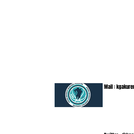
Mail :
kgakure