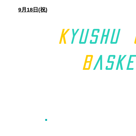
日)
9月18日(祝)
K
yushu
B
aske