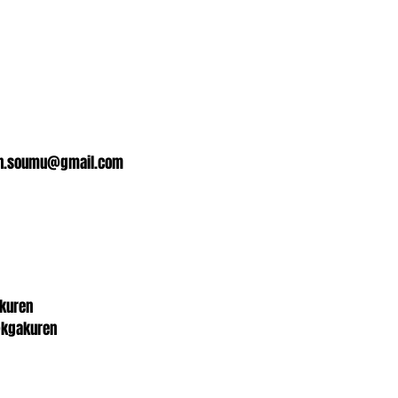
n.soumu@gmail.com
akuren
kgakuren