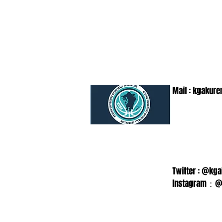
Mail :
kgakure
Twitter : @kg
Instagram：@