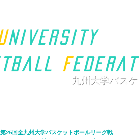
u
niversity
t
ball
F
ederat
九州大学バスケ
ホーム
九州学連について
新着情報
大会ページ
リンク
第25回全九州大学バスケットボール
リーグ戦