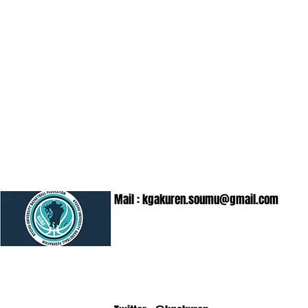
Mail :
kgakuren.soumu@gmail.com