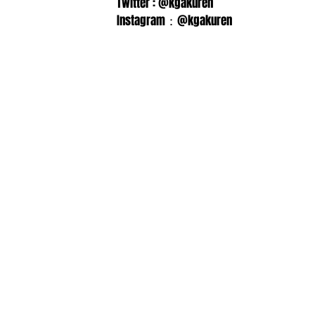
Twitter : @kgakuren
Instagram：@kgakuren