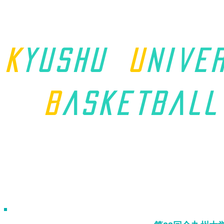
K
yushu
u
nive
B
asket
ball
ホーム
九州学連について