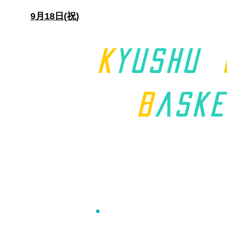
日)
9月18日(祝)
K
yushu
B
aske