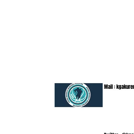
Mail :
kgakure