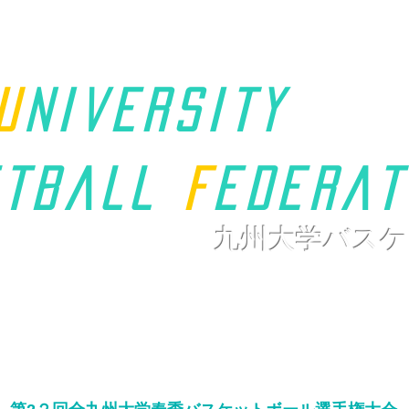
u
niversity
t
ball
F
ederat
九州大学バスケ
ホーム
九州学連について
新着情報
大会ページ
リンク