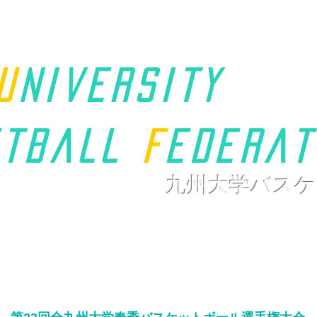
u
niversity
t
ball
F
ederat
九州大学バスケ
ホーム
九州学連について
新着情報
大会ページ
リンク