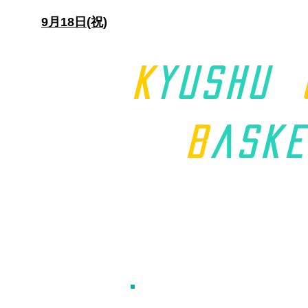
日)
9月18日(祝)
K
yushu
B
aske