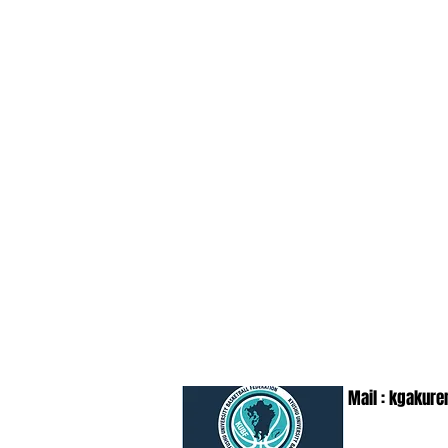
Mail :
kgakure