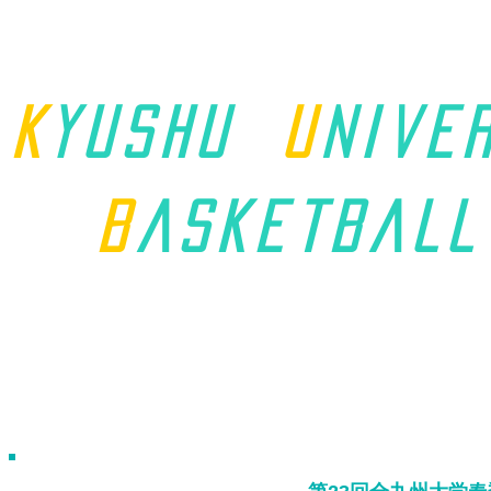
K
yushu
u
nive
B
asket
ball
ホーム
九州学連について