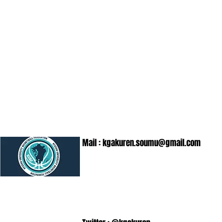
Mail :
kgakuren.soumu@gmail.com