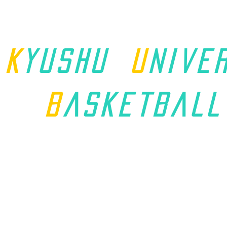
K
yushu
u
nive
B
asket
ball
ホーム
九州学連について