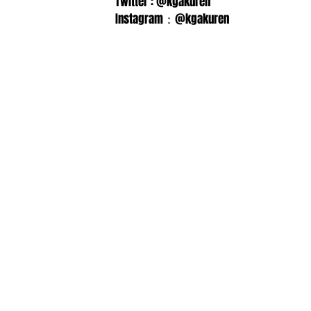
Twitter : @kgakuren
Instagram：@kgakuren