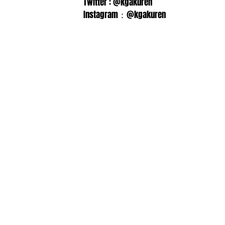
Twitter : @kgakuren
Instagram：@kgakuren