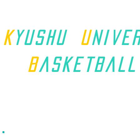
K
yushu
u
nive
B
asket
ball
ホーム
九州学連について