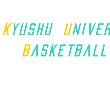
K
yushu
u
nive
B
asket
ball
ホーム
九州学連について