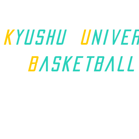
K
yushu
u
nive
B
asket
ball
ホーム
九州学連について