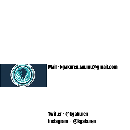
Mail :
kgakuren.soumu@gmail.com
Twitter : @kgakuren
Instagram：@kgakuren