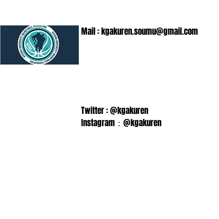
Mail :
kgakuren.soumu@gmail.com
Twitter : @kgakuren
Instagram：@kgakuren