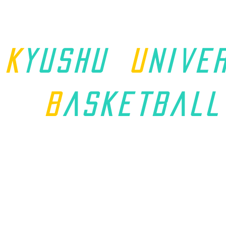
K
yushu
u
nive
B
asket
ball
ホーム
九州学連について