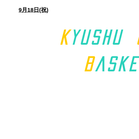
日)
9月18日(祝)
K
yushu
B
aske