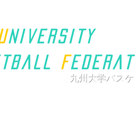
u
niversity
t
ball
F
ederat
九州大学バスケ
ホーム
九州学連について
新着情報
大会ページ
リンク