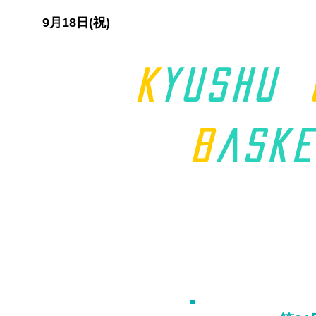
日)
9月18日(祝)
K
yushu
B
aske