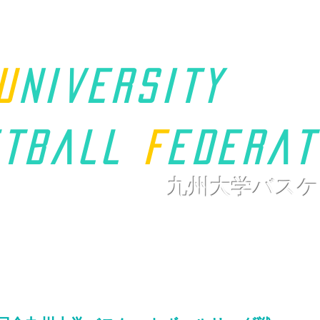
u
niversity
t
ball
F
ederat
九州大学バスケ
ホーム
九州学連について
新着情報
大会ページ
リンク