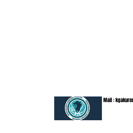
Mail :
kgakure