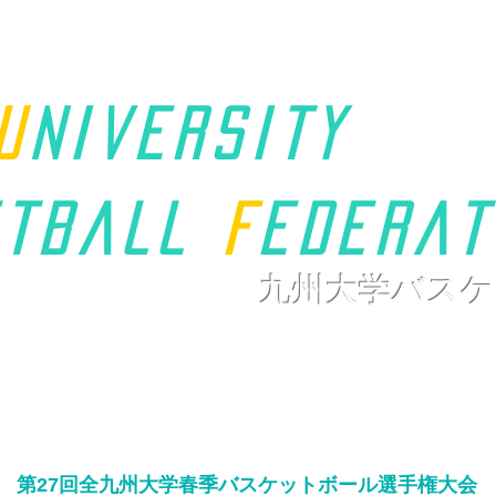
u
niversity
t
ball
F
ederat
九州大学バスケ
ホーム
九州学連について
新着情報
大会ページ
リンク
第27回全九州大学春季バスケットボール選手権大会