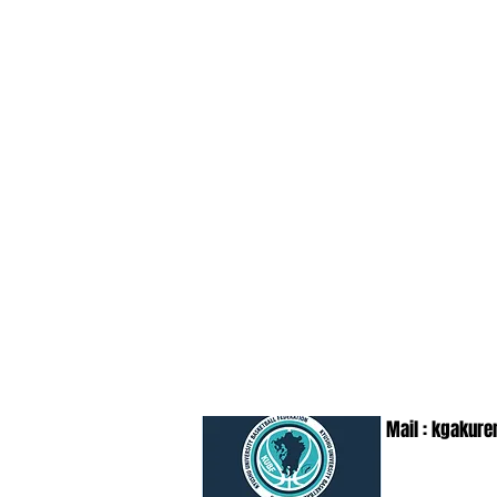
Mail :
kgakure