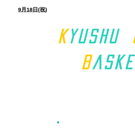
日)
9月18日(祝)
K
yushu
B
aske