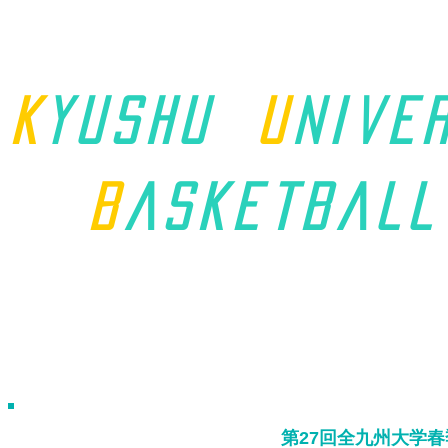
K
yushu
u
nive
B
asket
ball
ホーム
九州学連について
第27回全九州大学