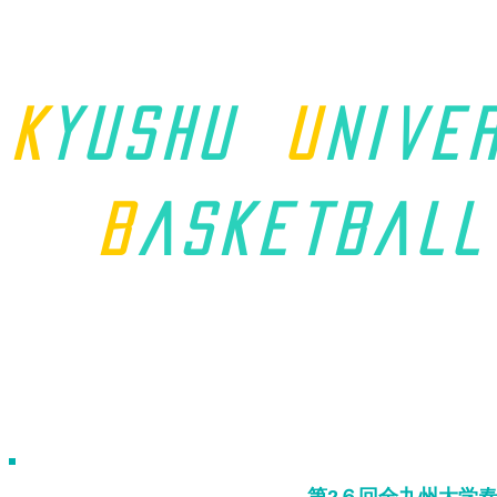
K
yushu
u
nive
B
asket
ball
ホーム
九州学連について