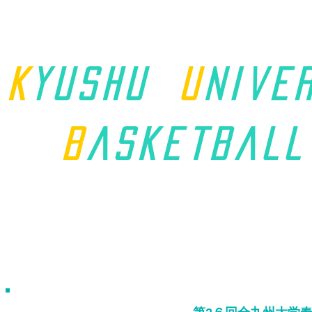
K
yushu
u
nive
B
asket
ball
ホーム
九州学連について