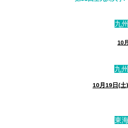
​九
​10
​九
10月19日(土
​東