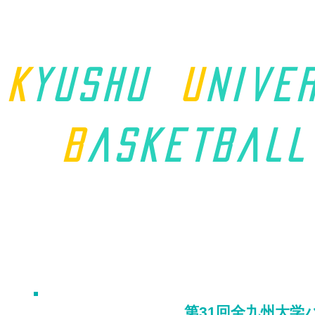
K
yushu
u
nive
B
asket
ball
ホーム
九州学連について
第31回全九州大学