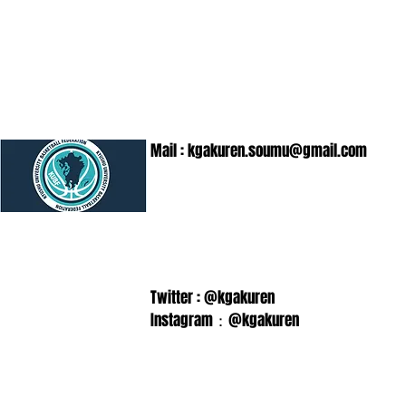
Mail :
kgakuren.soumu@gmail.com
Twitter : @kgakuren
Instagram：@kgakuren