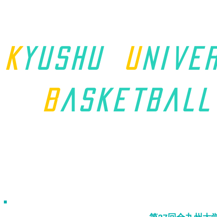
K
yushu
u
nive
B
asket
ball
ホーム
九州学連について