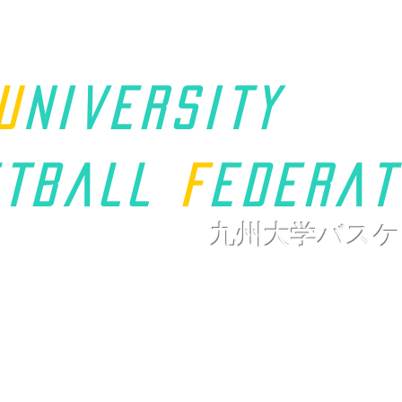
u
niversity
t
ball
F
ederat
九州大学バスケ
ホーム
九州学連について
新着情報
大会ページ
リンク