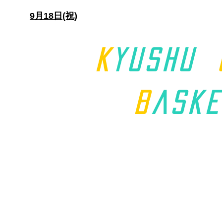
日)
9月18日(祝)
K
yushu
B
aske