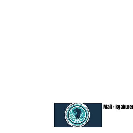
Mail :
kgakure