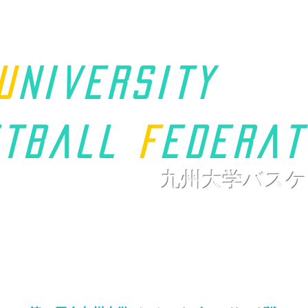
u
niversity
t
ball
F
ederat
九州大学バスケ
ホーム
九州学連について
新着情報
大会ページ
リンク