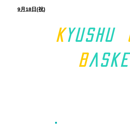
日)
9月18日(祝)
K
yushu
B
aske