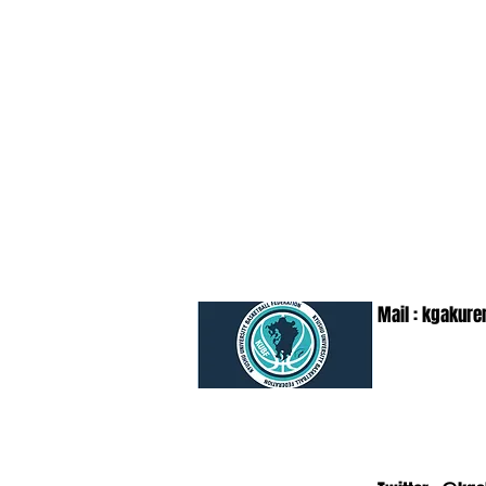
Mail :
kgakure