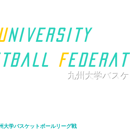
u
niversity
t
ball
F
ederat
九州大学バスケ
ホーム
九州学連について
新着情報
大会ページ
リンク
九州大学バスケットボール
リーグ戦