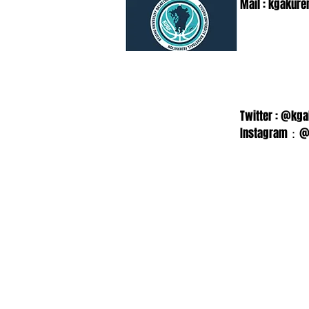
Mail :
kgakure
Twitter : @kg
Instagram：@