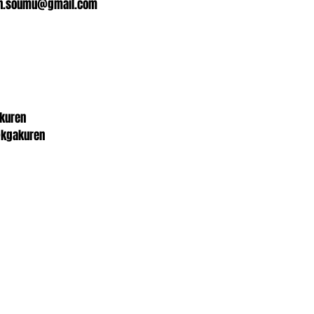
n.soumu@gmail.com
akuren
kgakuren