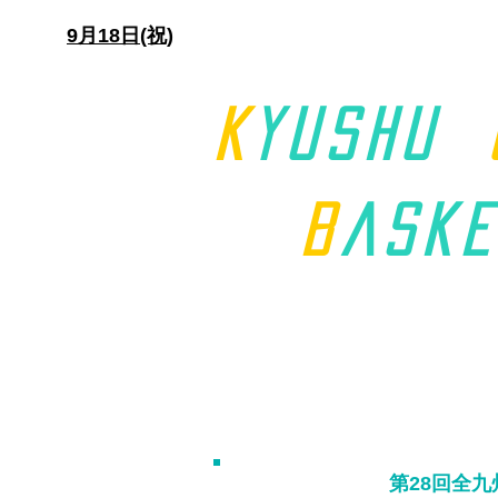
日)
9月18日(祝)
K
yushu
B
aske
第28回全