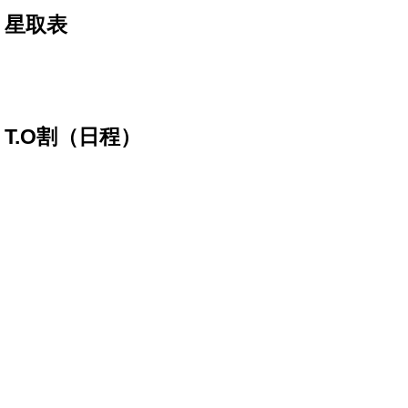
・
星取表
​・T.O割（日程）