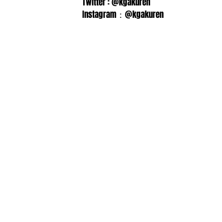
Twitter : @kgakuren
Instagram：@kgakuren