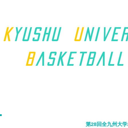
K
yushu
u
nive
B
asket
ball
ホーム
九州学連について
第28回全九州大