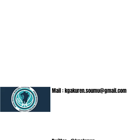
Mail :
kgakuren.soumu@gmail.com