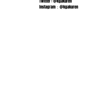
Twitter : @kgakuren
Instagram：@kgakuren