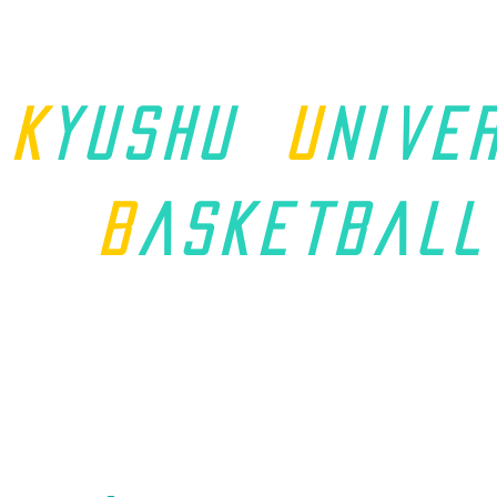
K
yushu
u
nive
B
asket
ball
ホーム
九州学連について