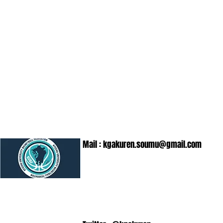
Mail :
kgakuren.soumu@gmail.com